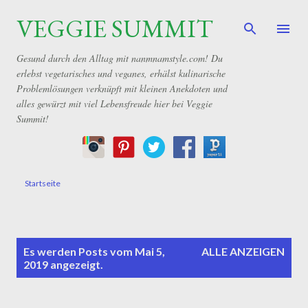
VEGGIE SUMMIT
Direkt zum Hauptbereich
Gesund durch den Alltag mit nanmnamstyle.com! Du
erlebst vegetarisches und veganes, erhälst kulinarische
Problemlösungen verknüpft mit kleinen Anekdoten und
alles gewürzt mit viel Lebensfreude hier bei Veggie
Summit!
Startseite
P
Es werden Posts vom Mai 5,
ALLE ANZEIGEN
o
2019 angezeigt.
s
t
s