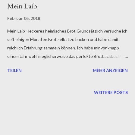
Mein Laib
Februar 05, 2018
Mein Laib - leckeres heimisches Brot Grundsätzlich versuche ich
seit einigen Monaten Brot selbst zu backen und habe damit
reichlich Erfahrung sammeln können. Ich habe mir vor knapp
einem Jahr wohl möglicherweise das perfekte Brotbackbuch
gekauft. In diesem stehen eine ganze Menge tolle Rezepte,
TEILEN
MEHR ANZEIGEN
welche auch sehr leicht um zusetzten sind. Jedoch gab es mir
zusätzlich den passenden Schub so einige Rezepte
abzuwandeln. Der Link zum Brotbuch kommt am Schluss. Nun
WEITERE POSTS
mein Erfahrungsbericht. Ja ich wollte unbedingt mein erstes
eigenes Sauerteigbrot zubereiten und es war eine echte
Gefühlswanderung. Den Sauerteig an zusetzten war ja nicht
gerade die große Herausforderung, denn das ist nicht schwer.
Die 4 Tage der Wartezeit waren sehr spannend und es begann