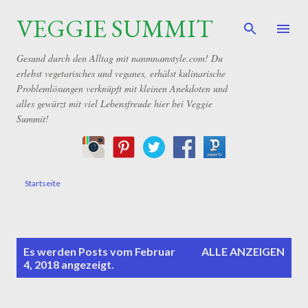
VEGGIE SUMMIT
Direkt zum Hauptbereich
Gesund durch den Alltag mit nanmnamstyle.com! Du
erlebst vegetarisches und veganes, erhälst kulinarische
Problemlösungen verknüpft mit kleinen Anekdoten und
alles gewürzt mit viel Lebensfreude hier bei Veggie
Summit!
Startseite
P
Es werden Posts vom Februar
ALLE ANZEIGEN
o
4, 2018 angezeigt.
s
t
s