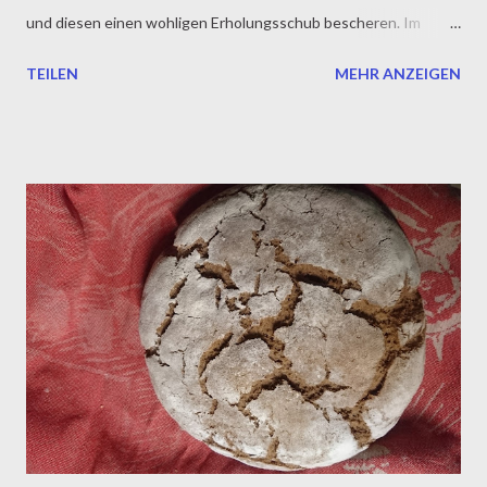
und diesen einen wohligen Erholungsschub bescheren. Im
Grunde das Beste was es gibt. Nach einer aktiven Einheit an der
TEILEN
MEHR ANZEIGEN
frischen Luft, gut durchblutet aber etwas frostig kann solch ein
leckeres Süppchen so richtig in für gute Laune mache. Der
heutige Eintopf ist relativ einfach zusammen gestellt und lässt
sich auch als Basisfond gut aufbewahren. Dies ist auch eine
leckere Empfehlung zum Valentinstag. Naja, nun vielleicht nicht
als Hauptgericht für ein tolles Menü, aber als Einstieg ganz
passabel zumal einige unserer Zutaten gewisse
aphrodisierende Wirkung haben könnten sie lebensbejahend
die Stimmung unterstützen. Wir benötigen dafür natürlich
Tomaten als Ansatz, welche wir in kräftigere Gemüsebrühe
zubereiten. Die Tomaten kochen wir mit etwas Ingwer (für das
wärmende Feuer) solan...