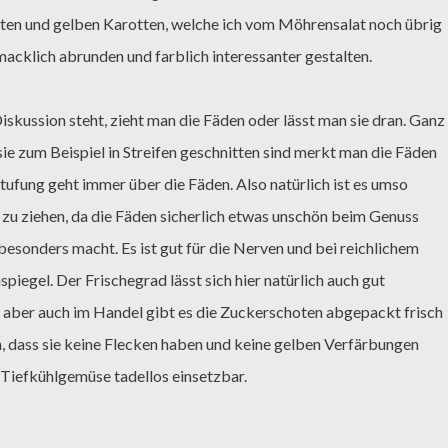
otten und gelben Karotten, welche ich vom Möhrensalat noch übrig
macklich abrunden und farblich interessanter gestalten.
skussion steht, zieht man die Fäden oder lässt man sie dran. Ganz
n sie zum Beispiel in Streifen geschnitten sind merkt man die Fäden
tufung geht immer über die Fäden. Also natürlich ist es umso
 zu ziehen, da die Fäden sicherlich etwas unschön beim Genuss
esonders macht. Es ist gut für die Nerven und bei reichlichem
piegel. Der Frischegrad lässt sich hier natürlich auch gut
n aber auch im Handel gibt es die Zuckerschoten abgepackt frisch
n, dass sie keine Flecken haben und keine gelben Verfärbungen
s Tiefkühlgemüse tadellos einsetzbar.