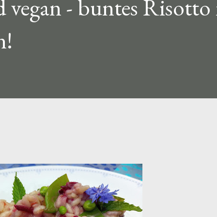
d vegan - buntes Risotto
n!