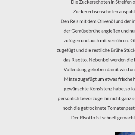
Die Zuckerschoten in Streifen oder Rauten schneiden und zur Seite stellen. Ein paar von den
Zuckererbsenschoten auspuhlen
Den Reis mit dem Olivenöl und der in feine Würfel geschnittenen Zwiebel anschwitzen und die Hälfte
der Gemüsebrühe angießen und nun
zufügen und auch mit verrühren.
Gi
zugefügt und die restliche Brühe Stüc
das Risotto. Nebenbei werden die K
Vollendung gehoben damit wird unse
Minze zugefügt um etwas frische hi
gewünschte Konsistenz habe, so ka
persönlich bevorzuge ihn nicht ganz 
noch die getrocknete Tomatenpesto u
Der Risotto ist schnell gemac