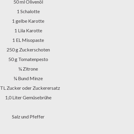
50 ml Olivenöl
1 Schalotte
1 gelbe Karotte
1 Lila Karotte
1 EL Misopaste
250 g Zuckerschoten
50 g Tomatenpesto
¼ Zitrone
¼ Bund Minze
1 TL Zucker oder Zuckerersatz
1,0 Liter Gemüsebrühe
Salz und Pfeffer