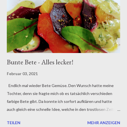
Bund Frühlingslauch Vogelmiere nach Bedarf 400 g Erdbeeren
Salz und Pfeffer nach Geschmack Den weißen Spargel 10
Minuten in Salzwasser kochen und den grünen Spargel 3
Minuten in Salzwasser gleichfalls bissfest kochen. Beide
Gemüse kurz in kaltem Wasse...
Bunte Bete - Alles lecker!
Februar 03, 2021
Endlich mal wieder Bete Gemüse. Den Wunsch hatte meine
Tochter, denn sie fragte mich ob es tatsächlich verschieden
farbige Bete gibt. Da konnte ich sorfort aufklären und hatte
auch gleich eine schnelle Idee, welche in den trostlosen Zeiten
des Lock Down zumindest etwas Farbe auf ein herrlich
TEILEN
MEHR ANZEIGEN
gebackenes Schwarzbrot bringt. Die Idee bestand aus