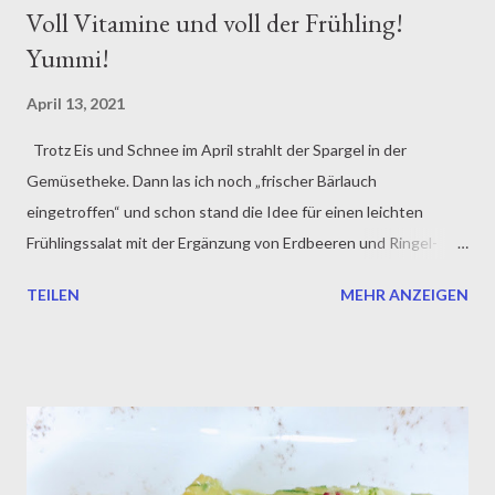
Voll Vitamine und voll der Frühling!
Yummi!
April 13, 2021
Trotz Eis und Schnee im April strahlt der Spargel in der
Gemüsetheke. Dann las ich noch „frischer Bärlauch
eingetroffen“ und schon stand die Idee für einen leichten
Frühlingssalat mit der Ergänzung von Erdbeeren und Ringel-
Bete . Diese hatte ich noch im Kühlschrank und bot sich dafür
TEILEN
MEHR ANZEIGEN
hervorragend an. Nach dem Motto, da trifft sich der
ausklingende Winter mit dem kommenden Frühling. Die
Ringelbete habe ich direkt roh und hauch dünn geraspelt, somit
blieb ihr würziger und erdiger Geschmack erhalten. Um den
Frühling noch etwas herauszulocken gab es noch Frühlingslauch
und zarte Vogelmiere mit dazu. Rezept für 4 Personen 600 g
weißer Spargel 400 g grüner Spargel 1 Knolle Ringelbete ½