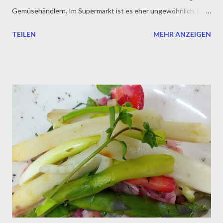
Gemüsehändlern. Im Supermarkt ist es eher ungewöhnlich. Der
Salat wirkt anregend und Verdauungsfördernd. Gerade in der
TEILEN
MEHR ANZEIGEN
Weihnachtszeit ist dieser wohl ein idealer Begleiter für
Jedermann und in seiner heutigen Kombination mit pochiertem
Ei ein köstlicher Leckerbissen. Wo er auch als grandioser
Hauptgang seinen Auftritt verdient. Wer möchte streut gar
noch etwas Parmesan zu und ergänzt mit ein paar knusprig
gebratenen Croûtons. Doch nun ab in die Küche, der Salat
wartet. Zutaten für 4 Personen 1 Kopf Endivie 4 Orangen 1
Kaki 2 Zweige frische Pfefferminze Den Salat waschen und den
Strunk abschneiden. Die Blätter anschließend klein schneiden
und in eine Schüssel geben. Die Orangen filetieren und die
Kakis in Filets geschnitten dem Salat zufügen. Die Minze fein
schneiden...