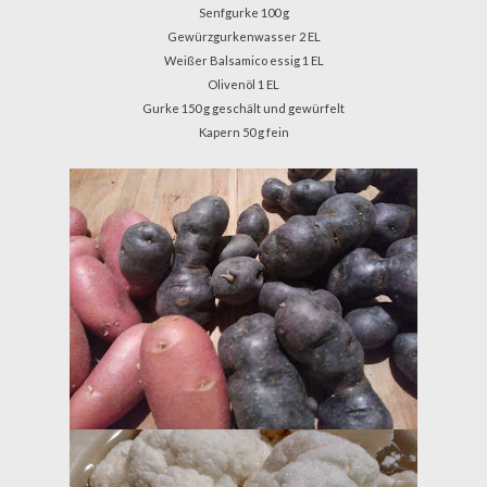
Senfgurke
100 g
Gewürzgurkenwasser
2 EL
Weißer Balsamico
essig
1 EL
Olivenöl 1 EL
Gurke
150 g geschält und gewürfelt
Kapern 50 g fein