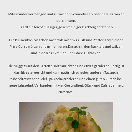
Miteinander vermengen und gut mit den Schneebesen oder dem Stabmixer
durchmixen.
Es soll ein leicht flüssiger, geschmeidiger Backteig entstehen.
Die Blumenkohlrösschen nochmals mit etwas Salz und Pfeffer, sowie einer
Prise Curry würzen und in mehlieren. Danach in den Backteig und wälzen
und in dem ca.175°C heißen Ghee ausbacken.
Die Nuggets auf den Kartoffelsalat anrichten und etwas garnieren. Fertig ist
das Silvestergericht und kann natürlich zu jedem anderen Tag auch
zubereitet werden. Viel Spaß beim probieren und einen guten Rutsch ins
neue Jahrzehnt. Verbunden mit viel Gesundheit, Glück und Zufriedenheit.
NamNam!