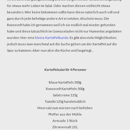
für etwas mehr Leben im Salat. Oder machen diesen vielleicht etwas
besonders. Wer keine bekommen sollte kann diese natürlich auch voll und
ganz durch jede beliebige andere Art ersetzten. Also kein muss. Die
Roosevelt habe ich genommen weil ich sie endlich mal wieder gefunden
habe und diese tatsächlich im Gemüseladen nicht nur Namenlos angeboten
wurden. Hier eine
kleine Kartoffelkunde
. Es gibt also viele Möglichkeiten,
jedoch muss man manchmal auf die Suche gehen um der Kartoffel auf die
Spur zu kommen. Aber nun ab in die Küche und losgelegt…
Kartoffelsalat für 4 Personen
Blaue Kartoffeln
500g
Roosevelt Kartoffeln
5
00g
Salatcreme
125g
Tzatziki
125g handelsüblich
Meersalz
zum würzen nach belieben
Pfeffer
aus der Mühle
Avocado
1 Stück
Zitronensaft
2 EL