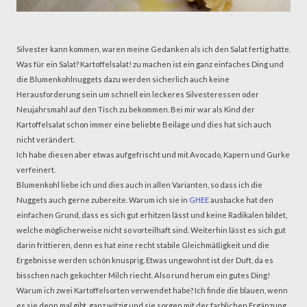
Silvester kann kommen, waren meine Gedanken als ich den Salat fertig hatte.
Was für ein Salat? Kartoffelsalat! zu machen ist ein ganz einfaches Ding und
die Blumenkohlnuggets dazu werden sicherlich auch keine
Herausforderung sein um schnell ein leckeres Silvesteressen oder
Neujahrsmahl auf den Tisch zu bekommen. Bei mir war als Kind der
Kartoffelsalat schon immer eine beliebte Beilage und dies hat sich auch
nicht verändert.
Ich habe diesen aber etwas aufgefrischt und mit Avocado, Kapern und Gurke
verfeinert.
Blumenkohl liebe ich und dies auch in allen Varianten, so dass ich die
Nuggets auch gerne zubereite. Warum ich sie in
GHEE
ausbacke hat den
einfachen Grund, dass es sich gut erhitzen lässt und keine Radikalen bildet,
welche möglicherweise nicht so vorteilhaft sind. Weiterhin lässt es sich gut
darin frittieren, denn es hat eine recht stabile Gleichmäßigkeit und die
Ergebnisse werden schön knusprig. Etwas ungewohnt ist der Duft, da es
bisschen nach gekochter Milch riecht. Also rund herum ein gutes Ding!
Warum ich zwei Kartoffelsorten verwendet habe? Ich finde die blauen, wenn
es sie denn mal gibt, ganz witzig und sie sorgen mit der farblichen Ergänzung