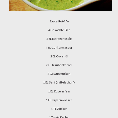
Sauce Gribiche
4 Gekochte Eier
2 EL Estragonessig
4 EL Gurkenwasser
2 EL Olivenöl
2 EL Traubenkernöl
2 Gewürzgurken
1 EL Senf (mittelscharf)
1 EL Kapern fein
1 EL Kapernwasser
1 TL Zucker
1 Zweig Kerbel