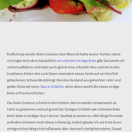
Endlich mal wieder Bete Gemüse. Den Wunsch hatte meine Tochter, denn
sie fragte mich ob es tatsächlich
verschieden farbige Bete
gibt. Da konnte ich
sorfort aufklären und hatte auch gleich eine schnelle Idee, welche in den
trostlosen Zeiten des Lock Down zumindest etwas Farbe auf ein herrlich
gebackenes Schwarzbrot bringt. Die Idee bestand aus gekochter roter und
gelber Bete mit einer
Sauce Gribiche
, denn diese macht die etwas erdige
Bete erfrischend lecker.
Das Bete Gemüse scheint in den letzten Jahren wieder einmal mehr an
Fahrt zu gewinnen und auf grund der farbigen Vielfalt vom schnöden Rote
Bete Salat zu farbiger Eye Catcher Qualität zu mutieren. Allerdings Freunde
zu finden ist immer noch etwas schwierig. Jedoch glaube ich, wird sie ihren
erfolgreichen Weg nicht inflationär aber dennoch stetig fortsetzten. Zumal