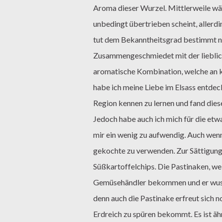
Aroma dieser Wurzel. Mittlerweile wäc
unbedingt übertrieben scheint, allerdi
tut dem Bekanntheitsgrad bestimmt n
Zusammengeschmiedet mit der liebli
aromatische Kombination, welche an k
habe ich meine Liebe im Elsass entdec
Region kennen zu lernen und fand diese
Jedoch habe auch ich mich für die etw
mir ein wenig zu aufwendig. Auch wenn
gekochte zu verwenden. Zur Sättigung 
Süßkartoffelchips. Die Pastinaken, wel
Gemüsehändler bekommen und er wusste
denn auch die Pastinake erfreut sich n
Erdreich zu spüren bekommt. Es ist äh